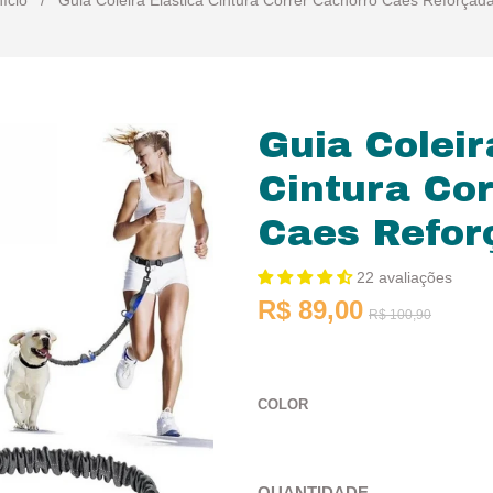
nício
/
Guia Coleira Elástica Cintura Correr Cachorro Caes Reforçad
Guia Coleir
Cintura Co
Caes Refor
22 avaliações
R$ 89,00
R$ 100,90
COLOR
QUANTIDADE