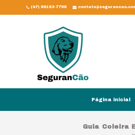
(47) 99193-7799
contato@segurancao.co
Página inicial
Guia Coleira 