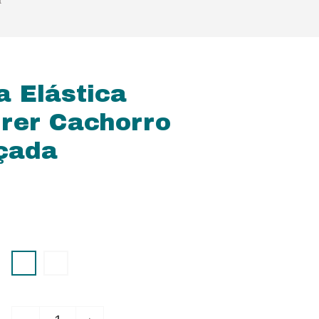
a
a Elástica
rrer Cachorro
çada