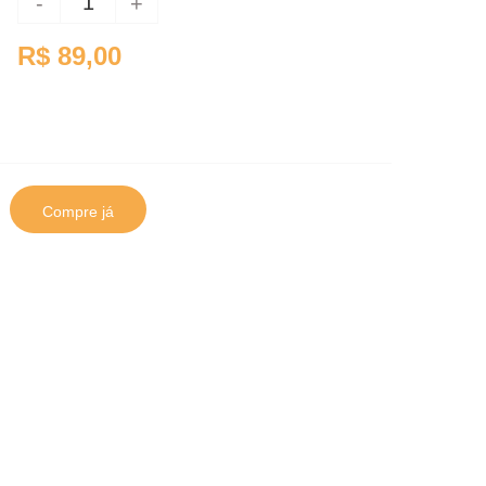
-
+
R$ 89,00
Compre já