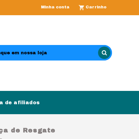
Minha conta
Carrinho
 de afiliados
lça de Resgate