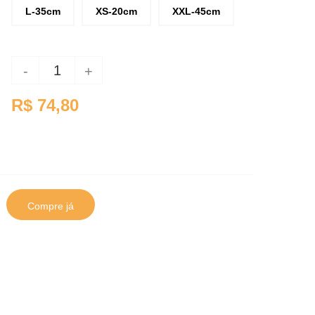
L-35cm
XS-20cm
XXL-45cm
-
+
R$ 74,80
Compre já