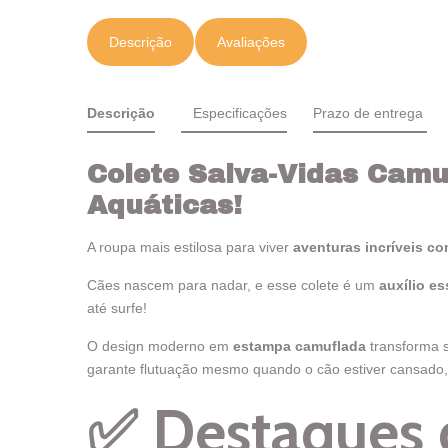
Descrição
Avaliações
Descrição
Especificações
Prazo de entrega
Colete Salva-Vidas Camu
Aquáticas!
A roupa mais estilosa para viver
aventuras incríveis co
Cães nascem para nadar, e esse colete é um
auxílio es
até surfe!
O design moderno em
estampa camuflada
transforma s
garante flutuação mesmo quando o cão estiver cansado
✅
Destaques 