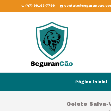
(47) 99193-7799
contato@segurancao.co
Página inicial
Colete Salva-