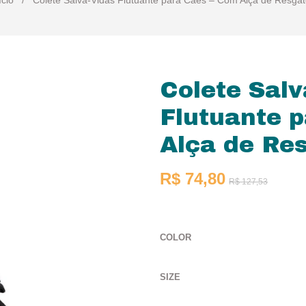
ício
/
Colete Salva-Vidas Flutuante para Cães – Com Alça de Resgat
Colete Salv
Flutuante 
Alça de Re
R$ 74,80
R$ 127,53
COLOR
SIZE