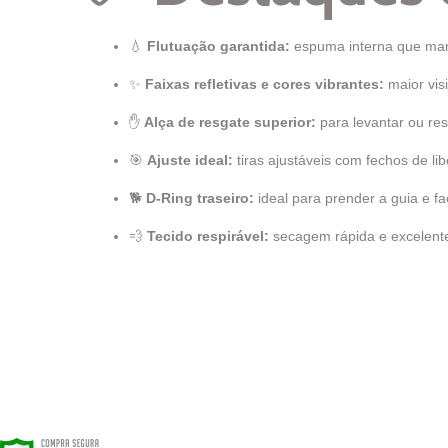
💧
Flutuação garantida:
espuma interna que man
✨
Faixas refletivas e cores vibrantes:
maior vis
✋
Alça de resgate superior:
para levantar ou re
🎯
Ajuste ideal:
tiras ajustáveis com fechos de li
🐕
D-Ring traseiro:
ideal para prender a guia e fac
💨
Tecido respirável:
secagem rápida e excelent