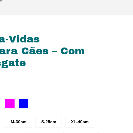
e
a-Vidas
para Cães – Com
sgate
M-30cm
S-25cm
XL-40cm